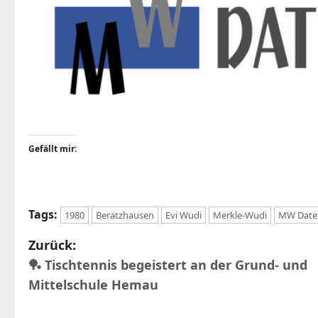
Gefällt mir:
Tags:
1980
Beratzhausen
Evi Wudi
Merkle-Wudi
MW Date
B
Zurück:
🏓 Tischtennis begeistert an der Grund- und
e
Mittelschule Hemau
i