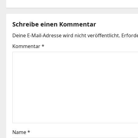
t
r
Schreibe einen Kommentar
a
Deine E-Mail-Adresse wird nicht veröffentlicht.
Erforde
g
Kommentar
*
s
n
a
v
i
g
Name
*