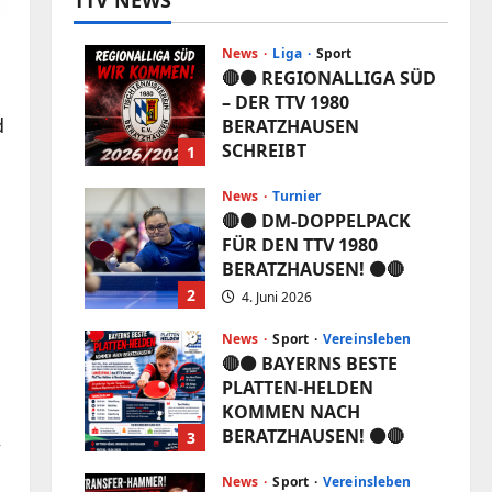
TTV NEWS
News
Liga
Sport
🔴⚫️ REGIONALLIGA SÜD
– DER TTV 1980
d
BERATZHAUSEN
SCHREIBT
1
VEREINSGESCHICHTE!
⚫️🔴
News
Turnier
🔴⚫️ DM-DOPPELPACK
5. Juni 2026
FÜR DEN TTV 1980
BERATZHAUSEN! ⚫️🔴
2
4. Juni 2026
News
Sport
Vereinsleben
🔴⚫️ BAYERNS BESTE
PLATTEN-HELDEN
KOMMEN NACH
BERATZHAUSEN! ⚫️🔴
,
3
3. Juni 2026
News
Sport
Vereinsleben