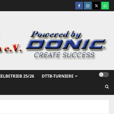
Facebook
Instagram
X
What
IELBETRIEB 25/26
DTTB-TURNIERE