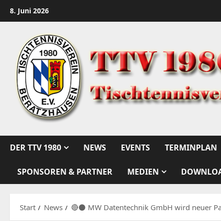
Zum
8. Juni 2026
Inhalt
springen
DER TTV 1980
NEWS
EVENTS
TERMINPLAN
SPONSOREN & PARTNER
MEDIEN
DOWNLO
Start
News
🔴⚫️ MW Datentechnik GmbH wird neuer Pa