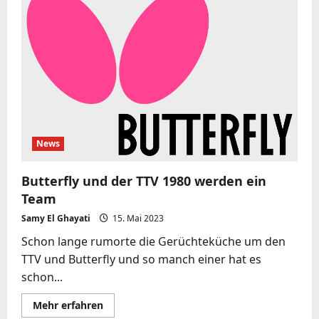
Bayern
Ost
und
Partner
des
BVS
News
Butterfly und der TTV 1980 werden ein
Team
Samy El Ghayati
15. Mai 2023
Schon lange rumorte die Gerüchteküche um den
TTV und Butterfly und so manch einer hat es
schon...
Mehr
Mehr erfahren
Informationen