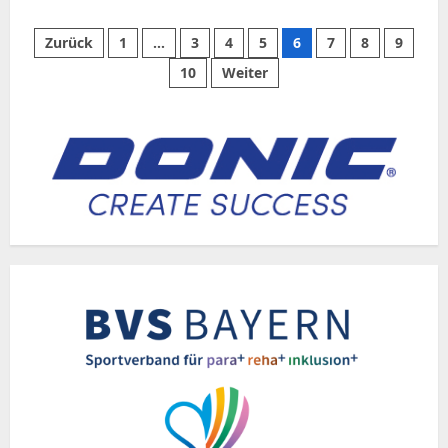
über
Butterfly
und
Seitennummerierung
Zurück
1
…
3
4
5
6
7
8
9
der
TTV
10
Weiter
1980
der
werden
ein
Team
Beiträge