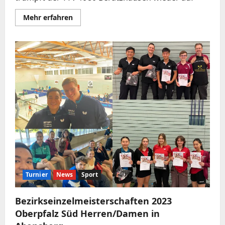
Mehr
Mehr erfahren
Informationen
über
1.
Verbandsbereichsranglistenturnier
Süd-
Ost
2024
–
Der
TTV
1980
trumpft
wieder
auf
Turnier
News
Sport
Bezirkseinzelmeisterschaften 2023
Oberpfalz Süd Herren/Damen in