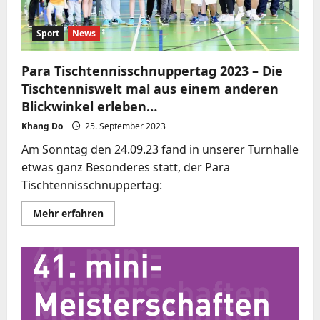
Sport
News
Para Tischtennisschnuppertag 2023 – Die
Tischtenniswelt mal aus einem anderen
Blickwinkel erleben…
Khang Do
25. September 2023
Am Sonntag den 24.09.23 fand in unserer Turnhalle
etwas ganz Besonderes statt, der Para
Tischtennisschnuppertag:
Mehr
Mehr erfahren
Informationen
über
Para
Tischtennisschnuppertag
2023
–
Die
Tischtenniswelt
mal
aus