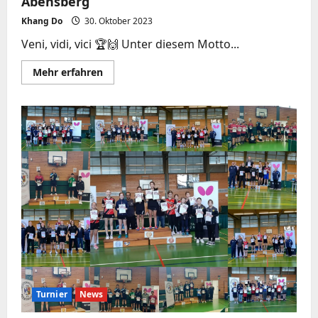
Abensberg
Khang Do
30. Oktober 2023
Veni, vidi, vici 🏆🙌 Unter diesem Motto...
Mehr
Mehr erfahren
Informationen
über
Bezirkseinzelmeisterschaften
2023
Oberpfalz
Süd
Herren/Damen
in
Abensberg
Turnier
News