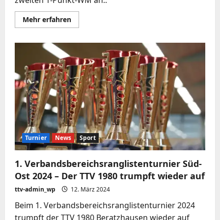
Mehr
Mehr erfahren
Informationen
über
WM-
BRONZE
für
den
TTV
1980
BERATZHAUSEN
bei
der
1-
Punkt-
WM
in
DÜSSELDORF
Turnier
News
Sport
1. Verbandsbereichsranglistenturnier Süd-
Ost 2024 – Der TTV 1980 trumpft wieder auf
ttv-admin_wp
12. März 2024
Beim 1. Verbandsbereichsranglistenturnier 2024
trumpft der TTV 1980 Beratzhausen wieder auf