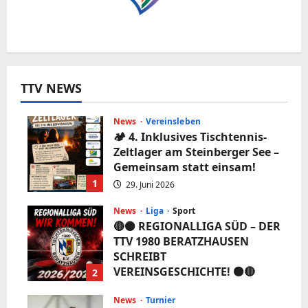
TTV NEWS
News
Vereinsleben
🏕️ 4. Inklusives Tischtennis-
Zeltlager am Steinberger See –
Gemeinsam statt einsam!
1
29. Juni 2026
News
Liga
Sport
🔴⚫️ REGIONALLIGA SÜD – DER
TTV 1980 BERATZHAUSEN
SCHREIBT
VEREINSGESCHICHTE! ⚫️🔴
2
5. Juni 2026
News
Turnier