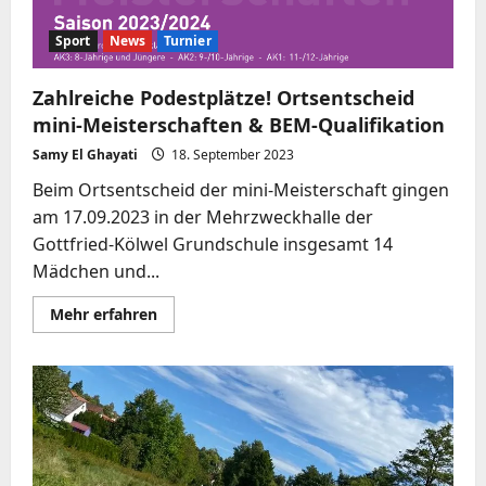
einem
anderen
Blickwinkel
Sport
News
Turnier
erleben…
Zahlreiche Podestplätze! Ortsentscheid
mini-Meisterschaften & BEM-Qualifikation
Samy El Ghayati
18. September 2023
Beim Ortsentscheid der mini-Meisterschaft gingen
am 17.09.2023 in der Mehrzweckhalle der
Gottfried-Kölwel Grundschule insgesamt 14
Mädchen und...
Mehr
Mehr erfahren
Informationen
über
Zahlreiche
Podestplätze!
Ortsentscheid
mini-
Meisterschaften
&
BEM-
Qualifikation