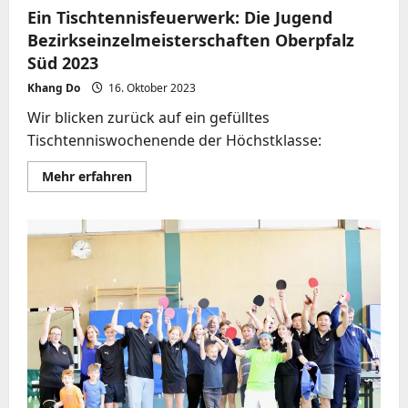
Ein Tischtennisfeuerwerk: Die Jugend
Bezirkseinzelmeisterschaften Oberpfalz
Süd 2023
Khang Do
16. Oktober 2023
Wir blicken zurück auf ein gefülltes
Tischtenniswochenende der Höchstklasse:
Mehr
Mehr erfahren
Informationen
über
Ein
Tischtennisfeuerwerk:
Die
Jugend
Bezirkseinzelmeisterschaften
Oberpfalz
Süd
2023