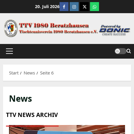
Zum
Facebook
Instagram
X
WhatsApp Channe
20. Juli 2026
Inhalt
springen
Primäres
Menü
Start
News
Seite 6
News