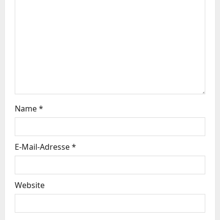
v
i
g
a
t
Name
*
i
o
E-Mail-Adresse
*
n
Website