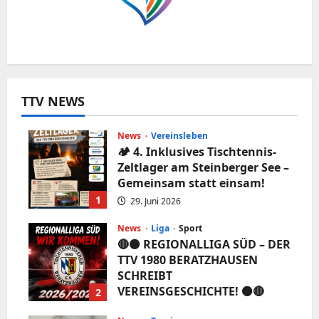
TTV NEWS
News
Vereinsleben
🏕️ 4. Inklusives Tischtennis-
Zeltlager am Steinberger See –
Gemeinsam statt einsam!
1
29. Juni 2026
News
Liga
Sport
🔴⚫️ REGIONALLIGA SÜD – DER
TTV 1980 BERATZHAUSEN
SCHREIBT
VEREINSGESCHICHTE! ⚫️🔴
2
5. Juni 2026