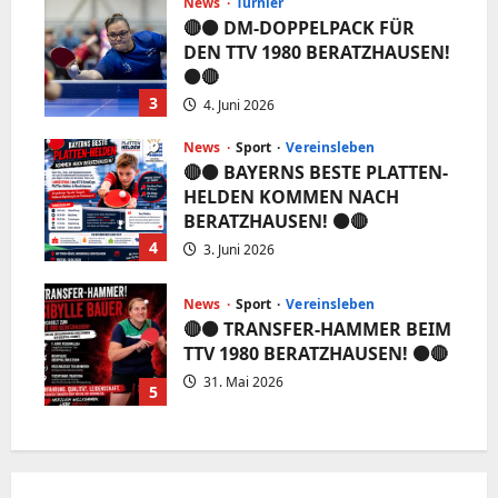
News
Turnier
🔴⚫️ DM-DOPPELPACK FÜR
DEN TTV 1980 BERATZHAUSEN!
⚫️🔴
3
4. Juni 2026
News
Sport
Vereinsleben
🔴⚫️ BAYERNS BESTE PLATTEN-
HELDEN KOMMEN NACH
BERATZHAUSEN! ⚫️🔴
4
3. Juni 2026
News
Sport
Vereinsleben
🔴⚫️ TRANSFER-HAMMER BEIM
TTV 1980 BERATZHAUSEN! ⚫️🔴
31. Mai 2026
5