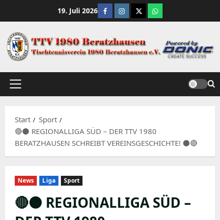
Zum
Facebook
Instagram
X
WhatsApp Channe
19. Juli 2026
Inhalt
springen
Primäres
Menü
Start
Sport
🔴⚫️ REGIONALLIGA SÜD – DER TTV 1980
BERATZHAUSEN SCHREIBT VEREINSGESCHICHTE! ⚫️🔴
News
Liga
Sport
🔴⚫️ REGIONALLIGA SÜD –