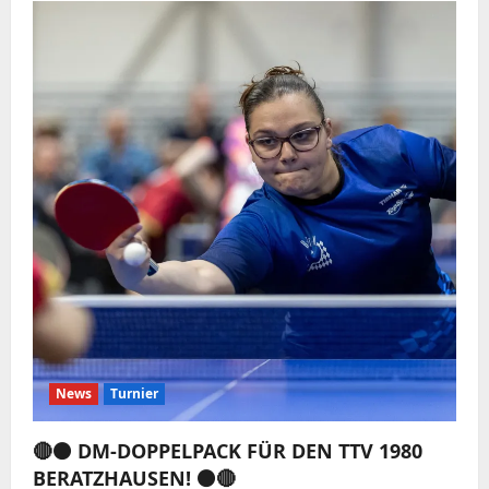
News
Turnier
🔴⚫️ DM-DOPPELPACK FÜR DEN TTV 1980
BERATZHAUSEN! ⚫️🔴