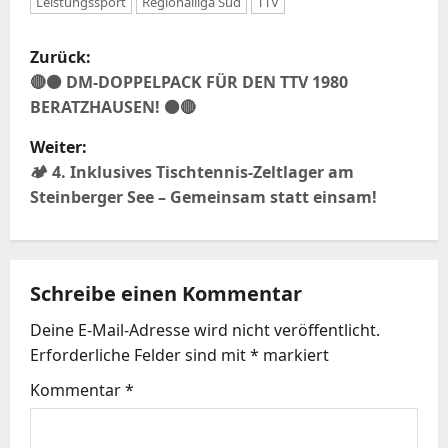
Leistungssport
Regionalliga Süd
TTV
B
Zurück:
e
🔴⚫️ DM-DOPPELPACK FÜR DEN TTV 1980
BERATZHAUSEN! ⚫️🔴
i
Weiter:
t
🏕️ 4. Inklusives Tischtennis-Zeltlager am
Steinberger See – Gemeinsam statt einsam!
r
a
Schreibe einen Kommentar
g
Deine E-Mail-Adresse wird nicht veröffentlicht.
s
Erforderliche Felder sind mit
*
markiert
n
Kommentar
*
a