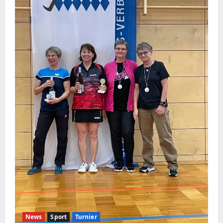
TTV
1980
Beratzhausen
News
Sport
Turnier