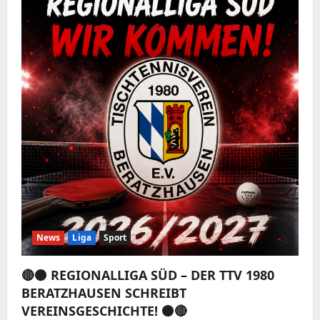
News
Liga
Sport
🔴⚫️ REGIONALLIGA SÜD – DER TTV 1980
BERATZHAUSEN SCHREIBT
VEREINSGESCHICHTE! ⚫️🔴