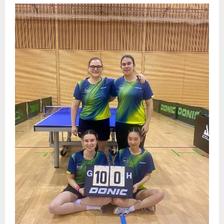
🏓
🔥
TTV
SUPER-
SONNTAG
–
BEZIRKSPOKAL