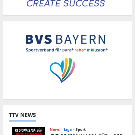
Wudi!
🥉
🔥
TTV NEWS
News
Liga
Sport