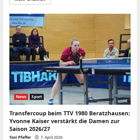
Informationen
über
TTV-
Damen
überzeugen
mit
perfektem
Saisonabschluss
in
München
News
Sport
Transfercoup beim TTV 1980 Beratzhausen:
Yvonne Kaiser verstärkt die Damen zur
Saison 2026/27
Toni Pfeffer
7. April 2026