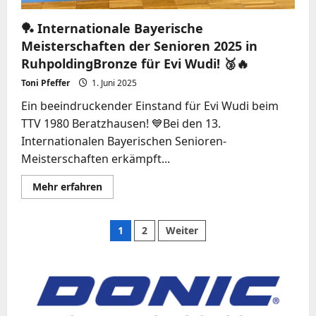
🏓 Internationale Bayerische
Meisterschaften der Senioren 2025 in
RuhpoldingBronze für Evi Wudi! 🥉🔥
Toni Pfeffer
1. Juni 2025
Ein beeindruckender Einstand für Evi Wudi beim
TTV 1980 Beratzhausen! 💙Bei den 13.
Internationalen Bayerischen Senioren-
Meisterschaften erkämpft...
Mehr
Mehr erfahren
Informationen
über
🏓
Internationale
Seitennummerieru
1
2
Weiter
Bayerische
Meisterschaften
der
der
Senioren
2025
in
Beiträge
RuhpoldingBronze
für
Evi