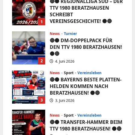
🔴⚫️ REGIONALLIGA SÜD – DER
TTV 1980 BERATZHAUSEN
SCHREIBT
VEREINSGESCHICHTE! ⚫️🔴
1
5. Juni 2026
News
Turnier
🔴⚫️ DM-DOPPELPACK FÜR
DEN TTV 1980 BERATZHAUSEN!
⚫️🔴
2
4. Juni 2026
News
Sport
Vereinsleben
🔴⚫️ BAYERNS BESTE PLATTEN-
HELDEN KOMMEN NACH
BERATZHAUSEN! ⚫️🔴
3
3. Juni 2026
News
Sport
Vereinsleben
🔴⚫️ TRANSFER-HAMMER BEIM
TTV 1980 BERATZHAUSEN! ⚫️🔴