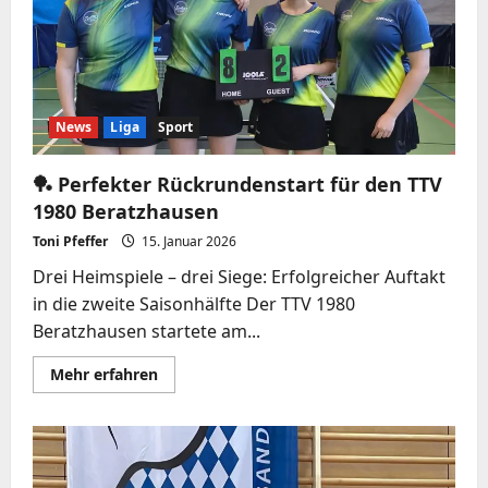
1980
Beratzhausen
News
Liga
Sport
🏓 Perfekter Rückrundenstart für den TTV
1980 Beratzhausen
Toni Pfeffer
15. Januar 2026
Drei Heimspiele – drei Siege: Erfolgreicher Auftakt
in die zweite Saisonhälfte Der TTV 1980
Beratzhausen startete am...
Mehr
Mehr erfahren
Informationen
über
🏓
Perfekter
Rückrundenstart
für
den