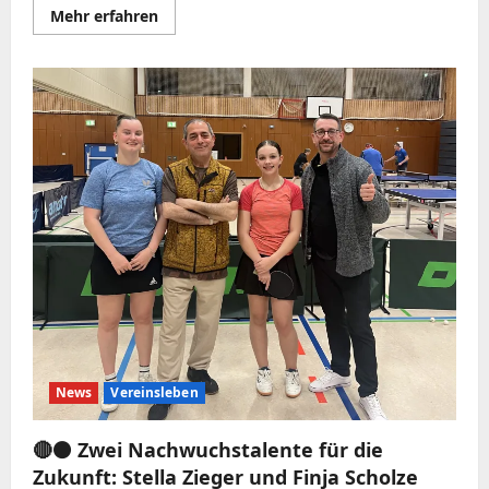
Mehr
Mehr erfahren
Informationen
über
🔴⚫️
TRANSFER-
HAMMER
BEIM
TTV
1980
BERATZHAUSEN!
⚫️🔴
News
Vereinsleben
🔴⚫️ Zwei Nachwuchstalente für die
Zukunft: Stella Zieger und Finja Scholze