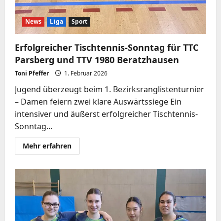
News
Liga
Sport
Erfolgreicher Tischtennis-Sonntag für TTC
Parsberg und TTV 1980 Beratzhausen
Toni Pfeffer
1. Februar 2026
Jugend überzeugt beim 1. Bezirksranglistenturnier
– Damen feiern zwei klare Auswärtssiege Ein
intensiver und äußerst erfolgreicher Tischtennis-
Sonntag...
Mehr
Mehr erfahren
Informationen
über
Erfolgreicher
Tischtennis-
Sonntag
für
TTC
Parsberg
und
TTV