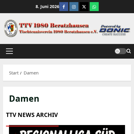
Zum
Facebook
Instagram
X
WhatsApp Channe
8. Juni 2026
Inhalt
springen
Primäres
Menü
Start
Damen
Damen