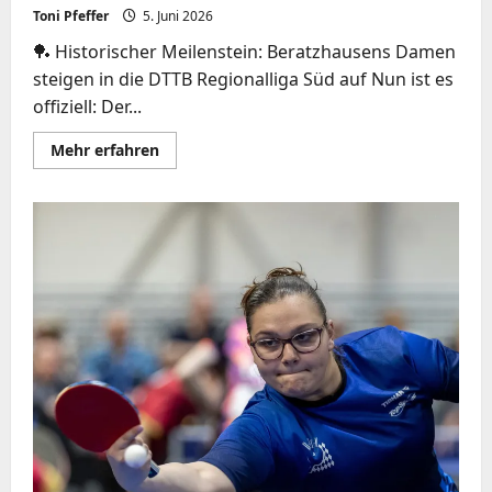
Toni Pfeffer
5. Juni 2026
🏓 Historischer Meilenstein: Beratzhausens Damen
steigen in die DTTB Regionalliga Süd auf Nun ist es
offiziell: Der...
Mehr
Mehr erfahren
Informationen
über
🔴⚫️
REGIONALLIGA
SÜD
–
DER
TTV
1980
BERATZHAUSEN
SCHREIBT
VEREINSGESCHICHTE!
⚫️🔴