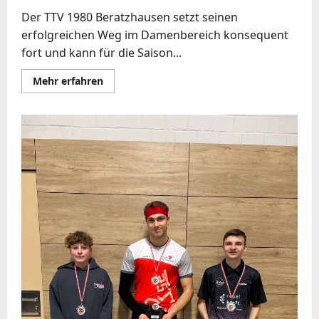
Der TTV 1980 Beratzhausen setzt seinen
erfolgreichen Weg im Damenbereich konsequent
fort und kann für die Saison...
Mehr
Mehr erfahren
Informationen
über
Transfercoup
beim
TTV
1980
Beratzhausen:
Yvonne
Kaiser
verstärkt
die
Damen
zur
Saison
2026/27