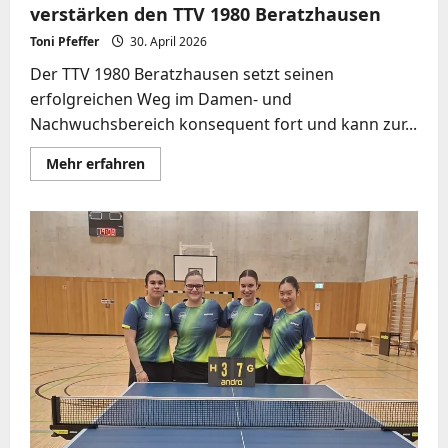
verstärken den TTV 1980 Beratzhausen
Toni Pfeffer
30. April 2026
Der TTV 1980 Beratzhausen setzt seinen
erfolgreichen Weg im Damen- und
Nachwuchsbereich konsequent fort und kann zur...
Mehr
Mehr erfahren
Informationen
über
🔴⚫️
Zwei
Nachwuchstalente
für
die
Zukunft:
Stella
Zieger
und
Finja
Scholze
verstärken
den
TTV
1980
Beratzhausen