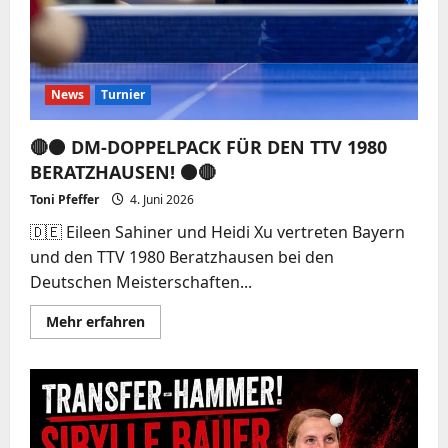
News
Turnier
🔴⚫️ DM-DOPPELPACK FÜR DEN TTV 1980
BERATZHAUSEN! ⚫️🔴
Toni Pfeffer
4. Juni 2026
🇩🇪 Eileen Sahiner und Heidi Xu vertreten Bayern
und den TTV 1980 Beratzhausen bei den
Deutschen Meisterschaften...
Mehr
Mehr erfahren
Informationen
über
🔴⚫️
DM-
DOPPELPACK
FÜR
DEN
TTV
1980