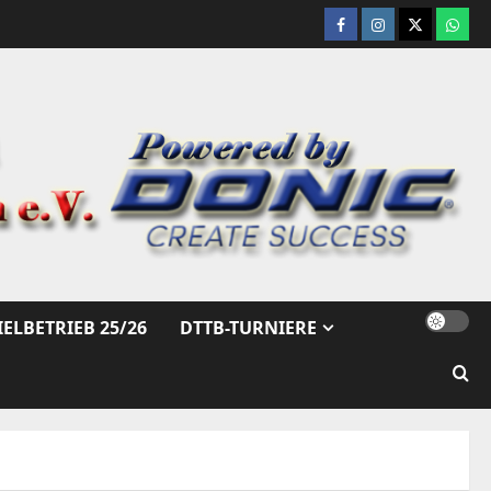
Facebook
Instagram
X
What
IELBETRIEB 25/26
DTTB-TURNIERE