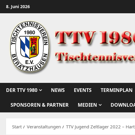
Zum
8. Juni 2026
Inhalt
springen
DER TTV 1980
NEWS
EVENTS
TERMINPLAN
SPONSOREN & PARTNER
MEDIEN
DOWNLO
Start
Veranstaltungen
TTV Jugend Zeltlager 2022 – Har