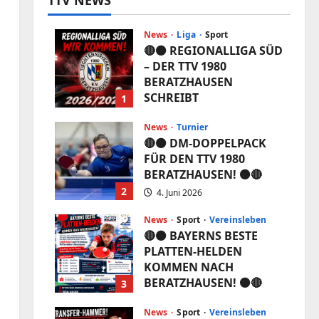
TTV NEWS
News
Liga
Sport
🔴⚫️ REGIONALLIGA SÜD
– DER TTV 1980
BERATZHAUSEN
SCHREIBT
1
VEREINSGESCHICHTE!
⚫️🔴
News
Turnier
🔴⚫️ DM-DOPPELPACK
5. Juni 2026
FÜR DEN TTV 1980
BERATZHAUSEN! ⚫️🔴
2
4. Juni 2026
News
Sport
Vereinsleben
🔴⚫️ BAYERNS BESTE
PLATTEN-HELDEN
KOMMEN NACH
BERATZHAUSEN! ⚫️🔴
3
3. Juni 2026
News
Sport
Vereinsleben