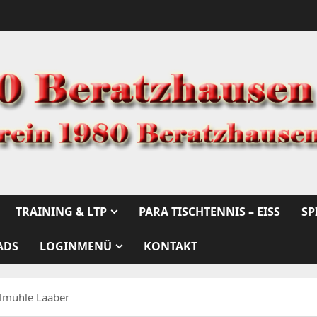
TRAINING & LTP
PARA TISCHTENNIS – EISS
SP
ADS
LOGINMENÜ
KONTAKT
tlmühle Laaber