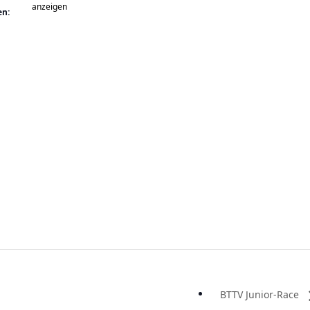
anzeigen
en:
BTTV Junior-Race