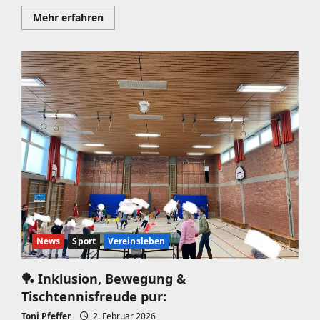
Mehr
Mehr erfahren
Informationen
über
🏓
Beratzhausens
Kleinste
ganz
groß!
💛
Fast
100
Kids
bei
inklusiven
mini-
Meisterschaften!
News
Sport
Vereinsleben
🏓 Inklusion, Bewegung &
Tischtennisfreude pur:
Toni Pfeffer
2. Februar 2026