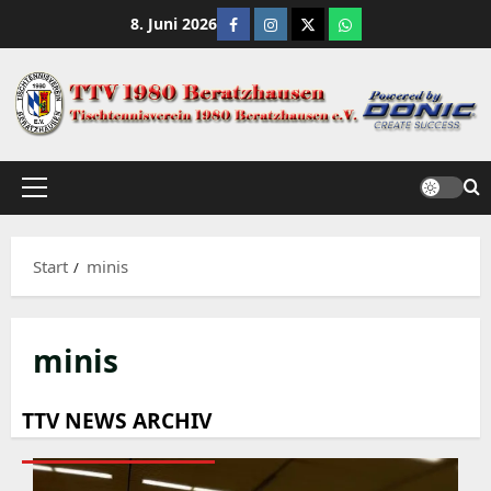
Zum
Facebook
Instagram
X
WhatsApp Channe
8. Juni 2026
Inhalt
springen
Primäres
Menü
Start
minis
minis