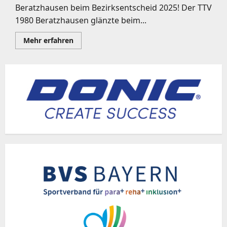
Beratzhausen beim Bezirksentscheid 2025! Der TTV
1980 Beratzhausen glänzte beim...
Mehr
Mehr erfahren
Informationen
über
Bezirks
Mini
Entscheid
Oberpfalz
Süd
–
TTV
beim
TTC
zu
Gast
🫶
🏓
🫶
🏓
🫶