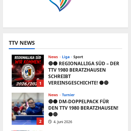
TTV NEWS
News
Liga
Sport
🔴⚫️ REGIONALLIGA SÜD – DER
TTV 1980 BERATZHAUSEN
SCHREIBT
VEREINSGESCHICHTE! ⚫️🔴
1
5. Juni 2026
News
Turnier
🔴⚫️ DM-DOPPELPACK FÜR
DEN TTV 1980 BERATZHAUSEN!
⚫️🔴
2
4. Juni 2026