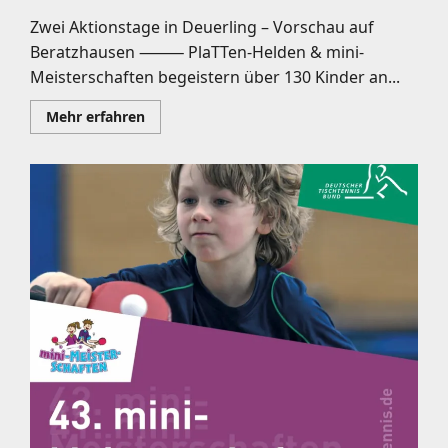
Zwei Aktionstage in Deuerling – Vorschau auf
Beratzhausen ⸻ PlaTTen-Helden & mini-
Meisterschaften begeistern über 130 Kinder an...
Mehr
Mehr erfahren
Informationen
über
🏓
Inklusion,
Bewegung
&
Tischtennisfreude
pur: