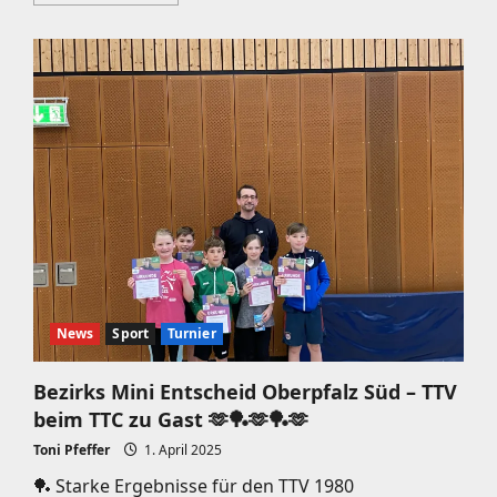
Informationen
über
🏓
✨
Die
Minis
an
den
Ball
–
Beratzhausen
ist
dabei!
✨
🏓
News
Sport
Turnier
Bezirks Mini Entscheid Oberpfalz Süd – TTV
beim TTC zu Gast 🫶🏓🫶🏓🫶
Toni Pfeffer
1. April 2025
🏓 Starke Ergebnisse für den TTV 1980