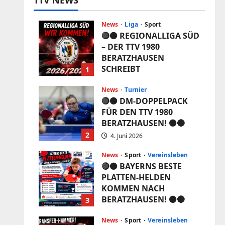
TTV NEWS
News
Liga
Sport
🔴⚫️ REGIONALLIGA SÜD
– DER TTV 1980
BERATZHAUSEN
SCHREIBT
1
VEREINSGESCHICHTE!
⚫️🔴
News
Turnier
🔴⚫️ DM-DOPPELPACK
5. Juni 2026
FÜR DEN TTV 1980
BERATZHAUSEN! ⚫️🔴
2
4. Juni 2026
News
Sport
Vereinsleben
🔴⚫️ BAYERNS BESTE
PLATTEN-HELDEN
KOMMEN NACH
BERATZHAUSEN! ⚫️🔴
3
3. Juni 2026
News
Sport
Vereinsleben