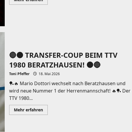
Informationen
über
🔴⚫️
TRANSFER-
HAMMER
BEIM
TTV
1980
BERATZHAUSEN!
⚫️🔴
🔴⚫️ TRANSFER-COUP BEIM TTV
1980 BERATZHAUSEN! ⚫️🔴
Toni Pfeffer
18. Mai 2026
🏓🔥 Mario Dottori wechselt nach Beratzhausen und
wird neue Nummer 1 der Herrenmannschaft! 🔥🏓 Der
TTV 1980...
Mehr
Mehr erfahren
Informationen
über
🔴⚫️
TRANSFER-
COUP