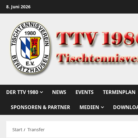
Zum
8. Juni 2026
Inhalt
springen
DER TTV 1980
NEWS
EVENTS
TERMINPLAN
SPONSOREN & PARTNER
MEDIEN
DOWNLO
Start
Transfer