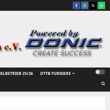
Facebook
Instagram
X
What
IELBETRIEB 25/26
DTTB-TURNIERE