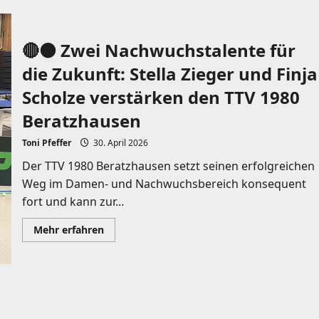
BEIM
TTV
1980
BERATZHAUSEN!
🔴⚫️ Zwei Nachwuchstalente für
⚫️🔴
die Zukunft: Stella Zieger und Finja
Scholze verstärken den TTV 1980
Beratzhausen
Toni Pfeffer
30. April 2026
Der TTV 1980 Beratzhausen setzt seinen erfolgreichen
Weg im Damen- und Nachwuchsbereich konsequent
fort und kann zur...
Mehr
Mehr erfahren
Informationen
über
🔴⚫️
Zwei
Nachwuchstalente
für
die
Zukunft:
Stella