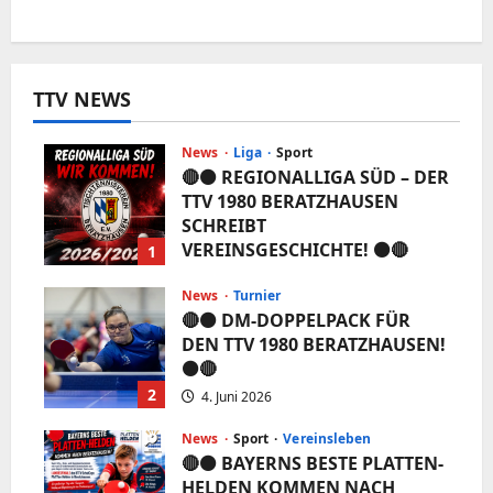
TTV NEWS
News
Liga
Sport
🔴⚫️ REGIONALLIGA SÜD – DER
TTV 1980 BERATZHAUSEN
SCHREIBT
VEREINSGESCHICHTE! ⚫️🔴
1
5. Juni 2026
News
Turnier
🔴⚫️ DM-DOPPELPACK FÜR
DEN TTV 1980 BERATZHAUSEN!
⚫️🔴
2
4. Juni 2026
News
Sport
Vereinsleben
🔴⚫️ BAYERNS BESTE PLATTEN-
HELDEN KOMMEN NACH