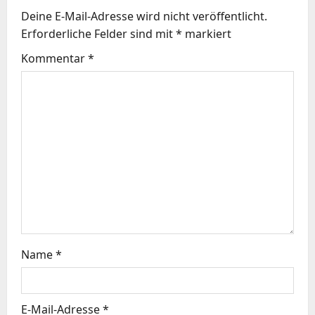
Deine E-Mail-Adresse wird nicht veröffentlicht.
s
Erforderliche Felder sind mit
*
markiert
n
Kommentar
*
a
v
i
g
a
t
Name
*
i
o
E-Mail-Adresse
*