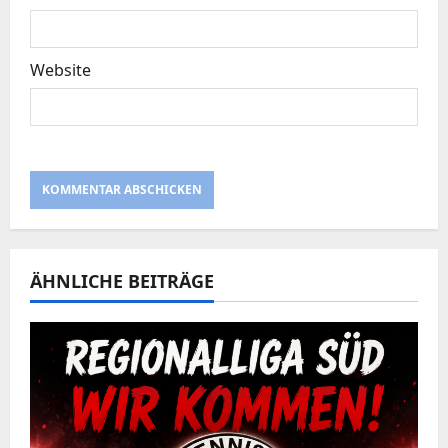
n
Website
ÄHNLICHE BEITRÄGE