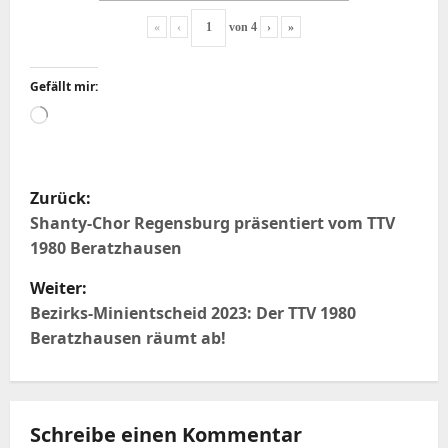
«
‹
von
4
›
»
Gefällt mir:
Wird
geladen …
B
Zurück:
e
Shanty-Chor Regensburg präsentiert vom TTV
1980 Beratzhausen
i
Weiter:
t
Bezirks-Minientscheid 2023: Der TTV 1980
Beratzhausen räumt ab!
r
a
Schreibe einen Kommentar
g