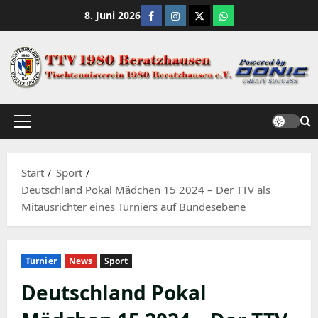
Zum
Facebook
Instagram
X
WhatsApp Channe
8. Juni 2026
Inhalt
springen
Primäres
Menü
Start
Sport
Deutschland Pokal Mädchen 15 2024 – Der TTV als
Mitausrichter eines Turniers auf Bundesebene
Turnier
News
Sport
Deutschland Pokal