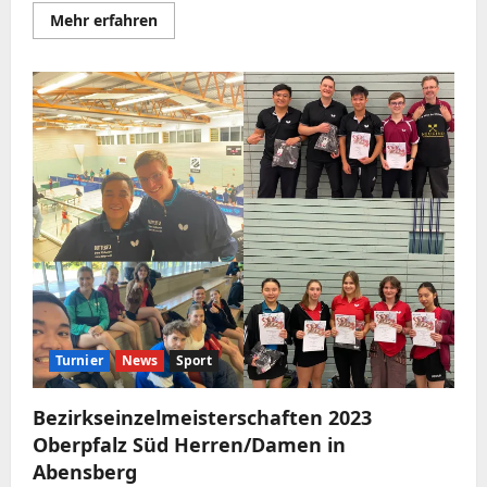
Mehr
Mehr erfahren
Informationen
über
Erfolgreiche
Teilnahme
bei
den
Verbandsbereich-
Einzelmeisterschaften
Bayern
Süd-
Ost
Jugend
19/15/13
Turnier
News
Sport
Bezirkseinzelmeisterschaften 2023
Oberpfalz Süd Herren/Damen in
Abensberg