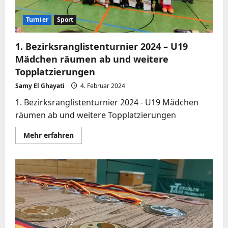
Turnier
Sport
1. Bezirksranglistenturnier 2024 – U19
Mädchen räumen ab und weitere
Topplatzierungen
Samy El Ghayati
4. Februar 2024
1. Bezirksranglistenturnier 2024 - U19 Mädchen
räumen ab und weitere Topplatzierungen
Mehr
Mehr erfahren
Informationen
über
1.
Bezirksranglistenturnier
2024
–
U19
Mädchen
räumen
ab
und
weitere
Topplatzierungen