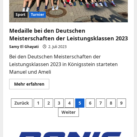
Sport
Turnier
Medaille bei den Deutschen
Meisterschaften der Leistungsklassen 2023
Samy El Ghayati
2. Juli 2023
Bei den Deutschen Meisterschaften der
Leistungsklassen 2023 in Königsstein starteten
Manuel und Ameli
Mehr
Mehr erfahren
Informationen
über
Medaille
bei
Seitennummerierung
Zurück
1
2
3
4
5
6
7
8
9
den
Deutschen
Weiter
Meisterschaften
der
der
Leistungsklassen
2023
Beiträge