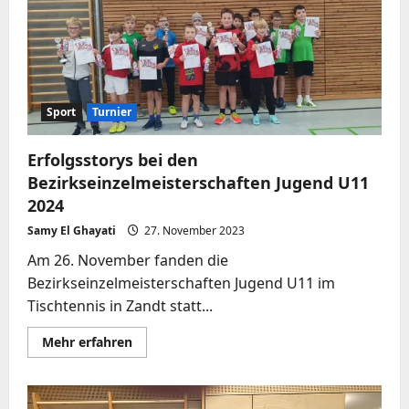
den
Bayerischen
Meisterschaften
der
Jugend
2023
Sport
Turnier
Erfolgsstorys bei den
Bezirkseinzelmeisterschaften Jugend U11
2024
Samy El Ghayati
27. November 2023
Am 26. November fanden die
Bezirkseinzelmeisterschaften Jugend U11 im
Tischtennis in Zandt statt...
Mehr
Mehr erfahren
Informationen
über
Erfolgsstorys
bei
den