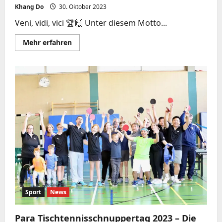
Khang Do
30. Oktober 2023
Veni, vidi, vici 🏆🙌 Unter diesem Motto...
Mehr
Mehr erfahren
Informationen
über
Bezirkseinzelmeisterschaften
2023
Oberpfalz
Süd
Herren/Damen
in
Abensberg
Sport
News
Para Tischtennisschnuppertag 2023 – Die