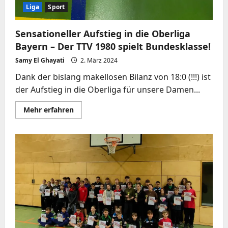
Liga
Sport
Sensationeller Aufstieg in die Oberliga
Bayern – Der TTV 1980 spielt Bundesklasse!
Samy El Ghayati
2. März 2024
Dank der bislang makellosen Bilanz von 18:0 (!!!) ist
der Aufstieg in die Oberliga für unsere Damen...
Mehr
Mehr erfahren
Informationen
über
Sensationeller
Aufstieg
in
die
Oberliga
Bayern
–
Der
TTV
1980
spielt
Bundesklasse!