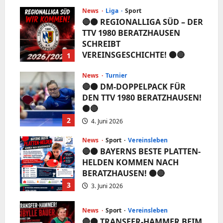
News
Liga
Sport
🔴⚫️ REGIONALLIGA SÜD – DER
TTV 1980 BERATZHAUSEN
SCHREIBT
VEREINSGESCHICHTE! ⚫️🔴
1
5. Juni 2026
News
Turnier
🔴⚫️ DM-DOPPELPACK FÜR
DEN TTV 1980 BERATZHAUSEN!
⚫️🔴
2
4. Juni 2026
News
Sport
Vereinsleben
🔴⚫️ BAYERNS BESTE PLATTEN-
HELDEN KOMMEN NACH
BERATZHAUSEN! ⚫️🔴
3
3. Juni 2026
News
Sport
Vereinsleben
🔴⚫️ TRANSFER-HAMMER BEIM