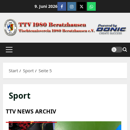
Zum
Facebook
Instagram
X
WhatsApp Channe
9. Juni 2026
Inhalt
springen
Primäres
Menü
Start
Sport
Seite 5
Sport