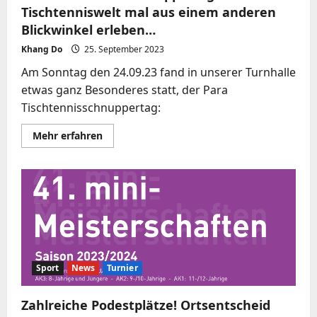
Tischtenniswelt mal aus einem anderen
Blickwinkel erleben…
Khang Do
25. September 2023
Am Sonntag den 24.09.23 fand in unserer Turnhalle
etwas ganz Besonderes statt, der Para
Tischtennisschnuppertag:
Mehr
Mehr erfahren
Informationen
über
Para
Tischtennisschnuppertag
2023
–
Die
Tischtenniswelt
mal
aus
einem
anderen
Blickwinkel
Sport
News
Turnier
erleben…
Zahlreiche Podestplätze! Ortsentscheid