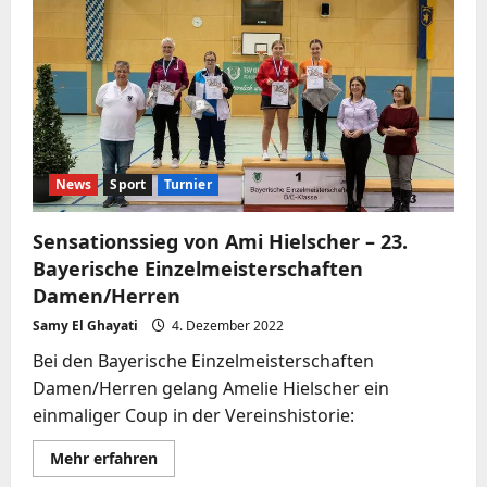
für
Hanna
Zhou
–
Bayerische
Einzelmeisterschaften
Jugend
19
/
15
/
13
2022
News
Sport
Turnier
Sensationssieg von Ami Hielscher – 23.
Bayerische Einzelmeisterschaften
Damen/Herren
Samy El Ghayati
4. Dezember 2022
Bei den Bayerische Einzelmeisterschaften
Damen/Herren gelang Amelie Hielscher ein
einmaliger Coup in der Vereinshistorie:
Mehr
Mehr erfahren
Informationen