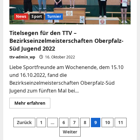
News
Sport
Turnier
Titelsegen für den TTV –
Bezirkseinzelmeisterschaften Oberpfalz-
Süd Jugend 2022
ttv-admin_wp
16. Oktober 2022
Liebe Sportfreunde am Wochenende, dem 15.10
und 16.10.2022, fand die
Bezirkseinzelmeisterschaften Oberpfalz-Süd
Jugend zum fünften Mal bei...
Mehr
Mehr erfahren
Informationen
über
Titelsegen
für
Seitennummerierung
Zurück
1
…
6
7
8
9
10
11
den
TTV
Weiter
–
der
Bezirkseinzelmeisterschaften