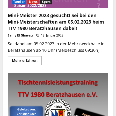
Turnier
News
Sport
Mini-Meister 2023 gesucht! Sei bei den
Mini-Meisterschaften am 05.02.2023 beim
TTV 1980 Beratzhausen dabei!
Samy El Ghayati
18. Januar 2023
Sei dabei am 05.02.2023 in der Mehrzweckhalle in
Beratzhausen ab 10 Uhr (Meldeschluss 09:30h)
Mehr
Mehr erfahren
Informationen
über
Mini-
Meister
2023
gesucht!
Sei
bei
den
Mini-
Meisterschaften
am
05.02.2023
beim
TTV