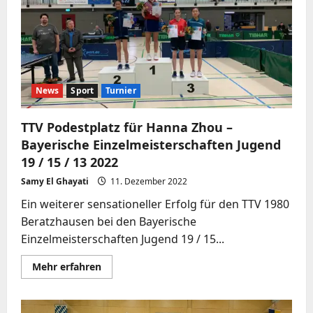
Nächstenliebe
News
Sport
Turnier
TTV Podestplatz für Hanna Zhou –
Bayerische Einzelmeisterschaften Jugend
19 / 15 / 13 2022
Samy El Ghayati
11. Dezember 2022
Ein weiterer sensationeller Erfolg für den TTV 1980
Beratzhausen bei den Bayerische
Einzelmeisterschaften Jugend 19 / 15...
Mehr
Mehr erfahren
Informationen
über
TTV
Podestplatz