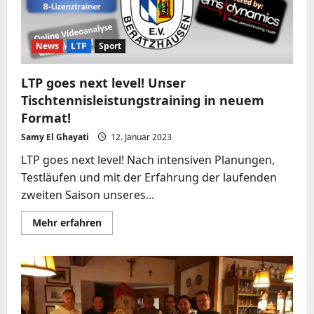
1980
Beratzhausen
dabei!
News
LTP
Sport
LTP goes next level! Unser
Tischtennisleistungstraining in neuem
Format!
Samy El Ghayati
12. Januar 2023
LTP goes next level! Nach intensiven Planungen,
Testläufen und mit der Erfahrung der laufenden
zweiten Saison unseres...
Mehr
Mehr erfahren
Informationen
über
LTP
goes
next
level!
Unser
Tischtennisleistungstraining
in