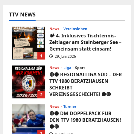
TTV NEWS
News
Vereinsleben
🏕️ 4. Inklusives Tischtennis-
Zeltlager am Steinberger See –
Gemeinsam statt einsam!
1
29. Juni 2026
News
Liga
Sport
🔴⚫️ REGIONALLIGA SÜD – DER
TTV 1980 BERATZHAUSEN
SCHREIBT
VEREINSGESCHICHTE! ⚫️🔴
2
5. Juni 2026
News
Turnier
🔴⚫️ DM-DOPPELPACK FÜR
DEN TTV 1980 BERATZHAUSEN!
⚫️🔴
3