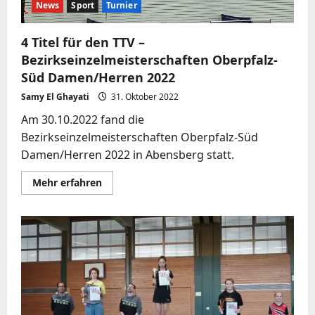
News
Sport
Turnier
4 Titel für den TTV –
Bezirkseinzelmeisterschaften Oberpfalz-
Süd Damen/Herren 2022
Samy El Ghayati
31. Oktober 2022
Am 30.10.2022 fand die
Bezirkseinzelmeisterschaften Oberpfalz-Süd
Damen/Herren 2022 in Abensberg statt.
Mehr
Mehr erfahren
Informationen
über
4
Titel
für
den
TTV
–
Bezirkseinzelmeisterschaften
Oberpfalz-
Süd
Damen/Herren
2022