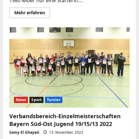
1980 leider nur eine Starterin....
Mehr
Mehr erfahren
Informationen
über
Titel
für
den
TTV
1980
Beratzhausen
–
Bezirkseinzelmeisterschaften
Oberpfalz-
Süd
Jugend
11
2022
News
Sport
Turnier
Verbandsbereich-Einzelmeisterschaften
Bayern Süd-Ost Jugend 19/15/13 2022
Samy El Ghayati
13. November 2022