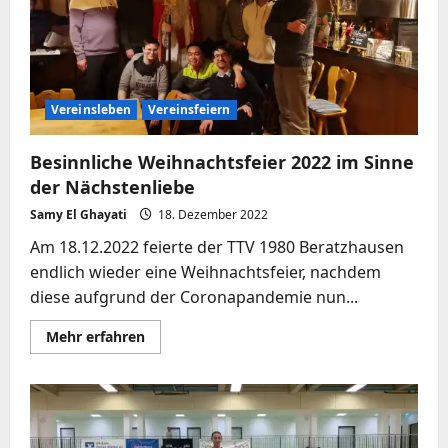
neuem
Format!
Vereinsleben
Vereinsfeiern
Besinnliche Weihnachtsfeier 2022 im Sinne
der Nächstenliebe
Samy El Ghayati
18. Dezember 2022
Am 18.12.2022 feierte der TTV 1980 Beratzhausen
endlich wieder eine Weihnachtsfeier, nachdem
diese aufgrund der Coronapandemie nun...
Mehr
Mehr erfahren
Informationen
über
Besinnliche
Weihnachtsfeier
2022
im
Sinne
der